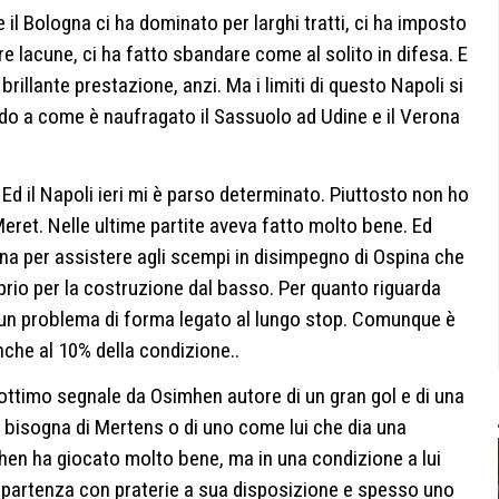
 il Bologna ci ha dominato per larghi tratti, ci ha imposto
re lacune, ci ha fatto sbandare come al solito in difesa. E
rillante prestazione, anzi. Ma i limiti di questo Napoli si
o a come è naufragato il Sassuolo ad Udine e il Verona
 Ed il Napoli ieri mi è parso determinato. Piuttosto non ho
eret. Nelle ultime partite aveva fatto molto bene. Ed
na per assistere agli scempi in disimpegno di Ospina che
rio per la costruzione dal basso. Per quanto riguarda
 un problema di forma legato al lungo stop. Comunque è
nche al 10% della condizione..
ttimo segnale da Osimhen autore di un gran gol e di una
bisogna di Mertens o di uno come lui che dia una
imhen ha giocato molto bene, ma in una condizione a lui
ripartenza con praterie a sua disposizione e spesso uno