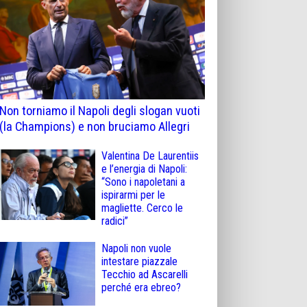
Non torniamo il Napoli degli slogan vuoti
(la Champions) e non bruciamo Allegri
Valentina De Laurentiis
e l’energia di Napoli:
“Sono i napoletani a
ispirarmi per le
magliette. Cerco le
radici”
Napoli non vuole
intestare piazzale
Tecchio ad Ascarelli
perché era ebreo?