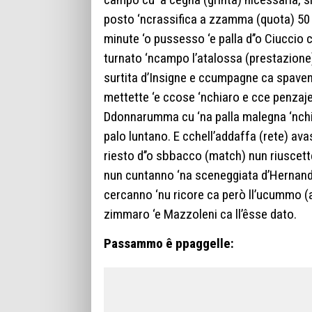
posto ‘ncrassifica a zzamma (quota) 50
minute ‘o pussesso ‘e palla d’’o Ciuccio 
turnato ‘ncampo l’atalossa (prestazione
surtita d’Insigne e ccumpagne ca spaventa
mettette ‘e ccose ‘nchiaro e cce penzaje
Ddonnarumma cu ‘na palla malegna ‘nchia
palo luntano. E cchell’addaffa (rete) ava
riesto d’’o sbbacco (match) nun riuscet
nun cuntanno ‘na sceneggiata d’Hernan
cercanno ‘nu ricore ca però ll’ucummo (ar
zimmaro ‘e Mazzoleni ca ll’êsse dato.
Passammo ê ppaggelle: