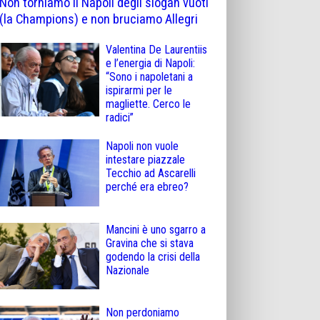
Non torniamo il Napoli degli slogan vuoti
(la Champions) e non bruciamo Allegri
Valentina De Laurentiis
e l’energia di Napoli:
“Sono i napoletani a
ispirarmi per le
magliette. Cerco le
radici”
Napoli non vuole
intestare piazzale
Tecchio ad Ascarelli
perché era ebreo?
Mancini è uno sgarro a
Gravina che si stava
godendo la crisi della
Nazionale
Non perdoniamo