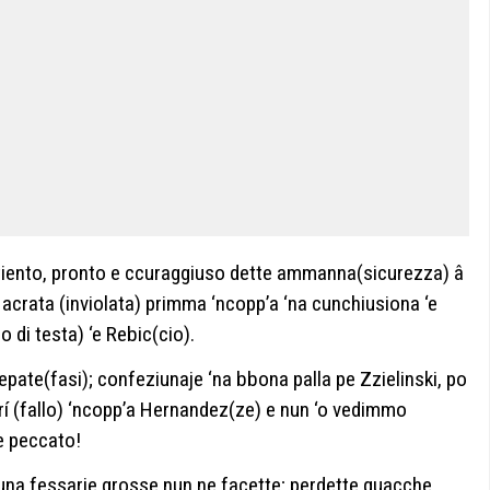
iento, pronto e ccuraggiuso dette ammanna(sicurezza) â
acrata (inviolata) primma ‘ncopp’a ‘na cunchiusiona ‘e
 di testa) ‘e Rebic(cio).
pate(fasi); confeziunaje ‘na bbona palla pe Zzielinski, po
rí (fallo) ‘ncopp’a Hernandez(ze) e nun ‘o vedimmo
 peccato!
una fessarie grosse nun ne facette; perdette quacche