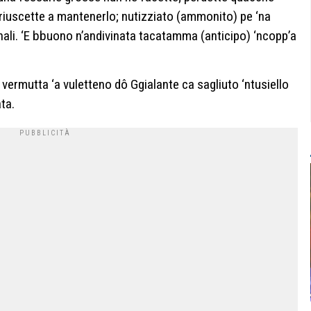
iuscette a mantenerlo; nutizziato (ammonito) pe ‘na
nali. ‘E bbuono n’andivinata tacatamma (anticipo) ‘ncopp’a
vermutta ‘a vuletteno dô Ggialante ca sagliuto ‘ntusiello
ata.