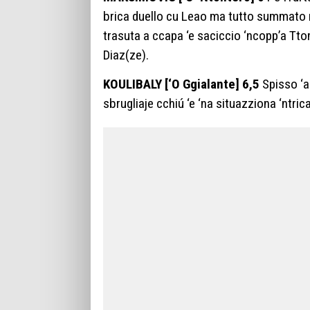
brica duello cu Leao ma tutto summato r
trasuta a ccapa ‘e saciccio ‘ncopp’a Tto
Diaz(ze).
KOULIBALY [‘O Ggialante] 6,5
Spisso ‘a 
sbrugliaje cchiú ‘e ‘na situazziona ‘ntric