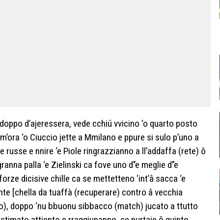
a doppo d’ajeressera, vede cchiú vvicino ‘o quarto posto
em’ora ‘o Ciuccio jette a Mmilano e ppure si sulo p’uno a
e russe e nnire ‘e Piole ringrazzianno a ll’addaffa (rete) ô
ranna palla ‘e Zielinski ca fove uno d’’e meglie d’’e
rze dicisive chille ca se mettetteno ‘int’â sacca ‘e
te [chella da tuaffà (recuperare) contro â vecchia
o), doppo ‘nu bbuonu sibbacco (match) jucato a ttutto
istimato attiento e rraggiunanno, se purtaje ô quinto