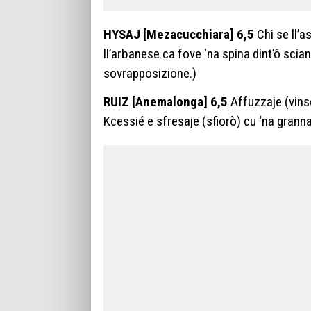
HYSAJ [Mezacucchiara] 6,5
Chi se ll’
ll’arbanese ca fove ‘na spina dint’ô scian
sovrapposizione.)
RUIZ [Anemalonga] 6,5
Affuzzaje (vinse
Kcessié e sfresaje (sfiorò) cu ‘na granna