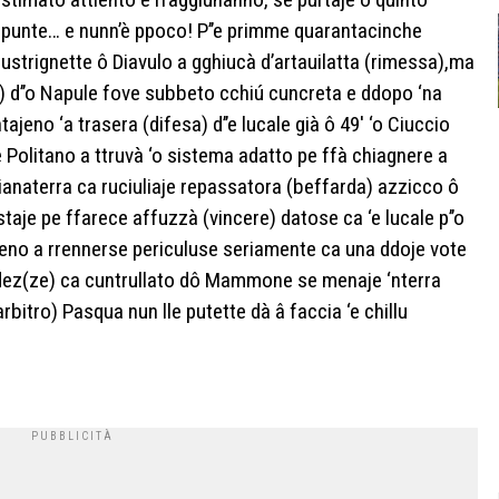
 punte… e nunn’è ppoco! P’’e primme quarantacinche
custrignette ô Diavulo a gghiucà d’artauilatta (rimessa),ma
) d’’o Napule fove subbeto cchiú cuncreta e ddopo ‘na
jeno ‘a trasera (difesa) d’’e lucale già ô 49′ ‘o Ciuccio
 Politano a ttruvà ‘o sistema adatto pe ffà chiagnere a
naterra ca ruciuliaje repassatora (beffarda) azzicco ô
staje pe ffarece affuzzà (vincere) datose ca ‘e lucale p’’o
teno a rrennerse periculuse seriamente ca una ddoje vote
dez(ze) ca cuntrullato dô Mammone se menaje ‘nterra
bitro) Pasqua nun lle putette dà â faccia ‘e chillu