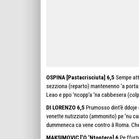
OSPINA [Pastacrisciuta] 6,5
Sempe att
sezziona (reparto) mantenenno ‘a porta 
Leao e ppo ‘ncopp’a ‘na cabbesera (colpo
DI LORENZO 6,5
Prumosso dint’ê ddoje e
venette nutizziato (ammonito) pe ‘nu ca
dummeneca ca vene contro â Roma. Che
MAKSIMOVIC [‘O ‘Ntontero] 6
Pe ffurt