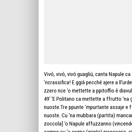
Vivó, vivó, vivó guagliú, canta Napule c
‘ncrassifica! E ggià pecché ajere a ll’urd
zzero nce ‘o mettette a ppitoffio ê diavul
49’ ‘E Politano ca mettette a ffrutto ‘na g
nuoste.Tre ppunte ‘mpurtante assaje e ffo
nuoste. Cu ‘na mubbara (partita) mancan
zoccola] ‘o Napule affuzzanno (vincend
campo cu ‘a cegna (grinta) nicessaria, s