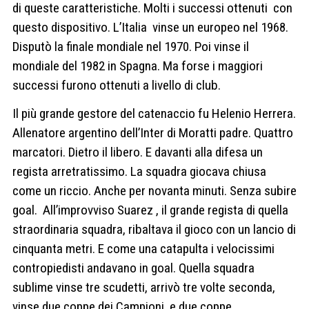
di queste caratteristiche. Molti i successi ottenuti
con
questo dispositivo. L’Italia
vinse un europeo nel 1968.
Disputò la finale mondiale nel 1970. Poi vinse il
mondiale del 1982 in Spagna. Ma forse i maggiori
successi furono ottenuti a livello di club.
Il
più grande gestore del catenaccio fu Helenio Herrera.
Allenatore argentino dell
’
Inter di Moratti padre. Quattro
marcatori. Dietro il libero. E davanti alla difesa un
regista arretratissimo. La squadra giocava chiusa
come un riccio. Anche per novanta minuti. Senza subire
goal. All
’
improvviso Suarez , il grande regista di quella
straordinaria squadra, ribaltava il gioco con un lancio di
cinquanta metri. E come una catapulta i velocissimi
contropiedisti andavano in goal. Quella squadra
sublime vinse tre scudetti, arrivò tre volte seconda,
vinse due coppe dei Campioni, e due coppe