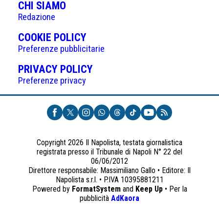
CHI SIAMO
Redazione
(APRE
COOKIE POLICY
IN
Preferenze pubblicitarie
UNA
(APRE
PRIVACY POLICY
NUOVA
IN
Preferenze privacy
SCHEDA)
UNA
NUOVA
SCHEDA)
Copyright 2026 Il Napolista, testata giornalistica
registrata presso il Tribunale di Napoli N° 22 del
06/06/2012
Direttore responsabile: Massimiliano Gallo • Editore: Il
Napolista s.r.l. • P.IVA 10395881211
Powered by
FormatSystem
and
Keep Up
• Per la
(apre
pubblicità
AdKaora
in
una