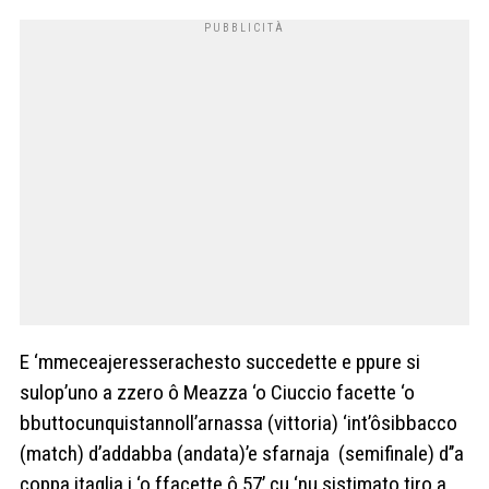
E ‘mmeceajeresserachesto succedette e ppure si
sulop’uno a zzero ô Meazza ‘o Ciuccio facette ‘o
bbuttocunquistannoll’arnassa (vittoria) ‘int’ôsibbacco
(match) d’addabba (andata)’e sfarnaja (semifinale) d’’a
coppa itaglia i ‘o ffacette ô 57’ cu ‘nu sistimato tiro a