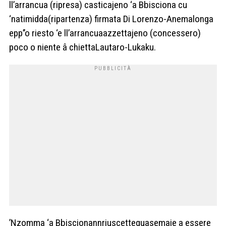
ll’arrancua (ripresa) casticajeno ‘a Bbisciona cu
‘natimidda(ripartenza) firmata Di Lorenzo-Anemalonga
epp’’o riesto ‘e ll’arrancuaazzettajeno (concessero)
poco o niente â chiettaLautaro-Lukaku.
’Nzomma ‘a Bbiscionannriuscettequasemaje a essere