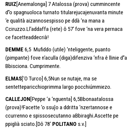
RUIZ
[Anemalonga] 7 Atalossa (prova) cummincente
d’’o spagnuoloca turnato titularejucajenuvanta minute
‘e qualità aizannosespisso pe ddà ‘na mana a
Cciruzzo.Ll’addaffa (rete) ô 57’ fove ‘na vera pernaca
ce facetteaddecrià!
DEMME
6,5 Mufiddo (utile) ‘nteliggente, puanto
(pimpante) fove n’aculla (diga)difenziva ‘nfra ê llinie d’’a
Bbisciona. Cumprimente.
ELMAS
[‘O Turco] 6,5Nun se nutaje, ma se
sentetteparicchioprimma largo pocchiúmmiezo.
CALLEJON
[Peppe ‘a ‘nguenta] 6,5Bbonaatalossa
(prova)!Facette ‘o ssuĵo a ddritta ‘nzertannose e
ccurrenno e spissosecutanno aBbiraghi.Ascette pe
ppiglià sciato.[Dô 78′
POLITANO
s.v.]