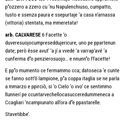
p’’ozzero a zzero cu ‘nu Napulenchiuso, cumpatto,
tusto e ssenza paura e ssepurtaje ‘a casa n’arnassa
(vittoria) stentata, ma mmeretata!
arb. CALVARESE
6 Facette ‘o
duveresuojocumpreseddujericure, uno pe ppartenun
date; però êsse avut’ ‘a jí a vvedé ‘a varrap’avé ‘a
cunferma d’’o penzierosuojo… e nnunn’’o ffacette!
E pp’’o mumento ce fermammo cca; datoseca ‘e cunte
se fanno sott’ô lampione, p’’a coppa itaglia se ne parla
a mmarzo e ppirciò, si ‘o Cielo ‘o vvo’ ce sentimmo
llunnerí pe ccuntarvechellocasucceredummeneca a
Ccagliari ‘ncampiunato all’ora d’’e ppastarelle.
Stavetibbe’.