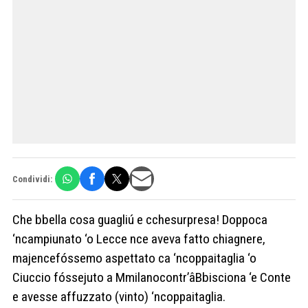
Condividi:
Che bbella cosa guagliú e cchesurpresa! Doppoca
‘ncampiunato ‘o Lecce nce aveva fatto chiagnere,
majencefóssemo aspettato ca ‘ncoppaitaglia ‘o
Ciuccio fóssejuto a Mmilanocontr’âBbisciona ‘e Conte
e avesse affuzzato (vinto) ‘ncoppaitaglia.