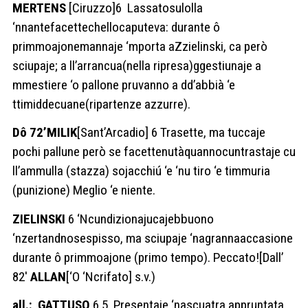
MERTENS
[Ciruzzo]6 Lassatosulolla
‘nnantefacettechellocaputeva: durante ô
primmoajonemannaje ‘mporta aZzielinski, ca però
sciupaje; a ll’arrancua(nella ripresa)ggestiunaje a
mmestiere ‘o pallone pruvanno a dd’abbià ‘e
ttimiddecuane(ripartenze azzurre).
Dô 72’MILIK
[Sant’Arcadio] 6 Trasette, ma tuccaje
pochi pallune però se facettenutàquannocuntrastaje cu
ll’ammulla (stazza) sojacchiú ‘e ‘nu tiro ‘e timmuria
(punizione) Meglio ‘e niente.
ZIELINSKI
6 ‘Ncundizionajucajebbuono
‘nzertandnosespisso, ma sciupaje ‘nagrannaaccasione
durante ô primmoajone (primo tempo). Peccato![Dall’
82′
ALLAN
[‘O ‘Ncrifato] s.v.)
all.: GATTUSO
6,5 Presentaje ‘nascuatra appruntata