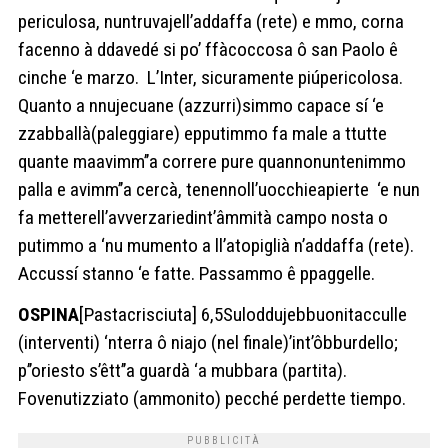
periculosa, nuntruvajell’addaffa (rete) e mmo, corna
facenno à ddavedé si po’ ffàcoccosa ô san Paolo ê
cinche ‘e marzo. L’Inter, sicuramente piúpericolosa.
Quanto a nnujecuane (azzurri)simmo capace sí ‘e
zzabballà(paleggiare) epputimmo fa male a ttutte
quante maavimm’’a correre pure quannonuntenimmo
palla e avimm’’a cercà, tenennoll’uocchieapierte ‘e nun
fa metterell’avverzariedint’âmmità campo nosta o
putimmo a ‘nu mumento a ll’atopiglià n’addaffa (rete).
Accussí stanno ‘e fatte. Passammo ê ppaggelle.
OSPINA
[Pastacrisciuta] 6,5Suloddujebbuonitacculle
(interventi) ‘nterra ô niajo (nel finale)’int’ôbburdello;
p’’oriesto s’êtt’’a guardà ‘a mubbara (partita).
Fovenutizziato (ammonito) pecché perdette tiempo.