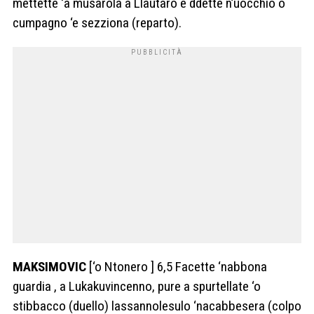
mettette ‘a musarola a Llautaro e ddette n’uocchio ô
cumpagno ‘e sezziona (reparto).
MAKSIMOVIC
[‘o Ntonero ] 6,5 Facette ‘nabbona
guardia , a Lukakuvincenno, pure a spurtellate ‘o
stibbacco (duello) lassannolesulo ‘nacabbesera (colpo