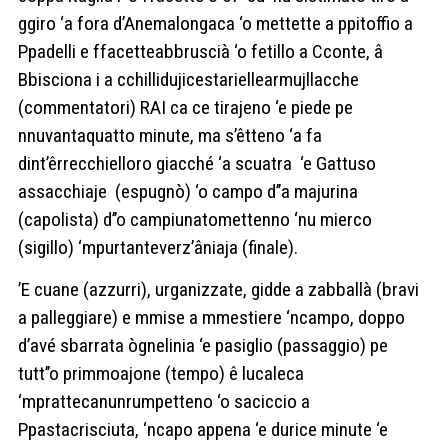
ggiro ‘a fora d’Anemalongaca ‘o mettette a ppitoffio a
Ppadelli e ffacetteabbruscià ‘o fetillo a Cconte, â
Bbisciona i a cchillidujicestariellearmujllacche
(commentatori) RAI ca ce tirajeno ‘e piede pe
nnuvantaquatto minute, ma s’êtteno ‘a fa
dint’êrrecchielloro giacché ‘a scuatra ‘e Gattuso
assacchiaje (espugnò) ‘o campo d’’a majurina
(capolista) d’’o campiunatomettenno ‘nu mierco
(sigillo) ‘mpurtanteverz’âniaja (finale).
’E cuane (azzurri), urganizzate, gidde a zabballà (bravi
a palleggiare) e mmise a mmestiere ‘ncampo, doppo
d’avé sbarrata ògnelinia ‘e pasiglio (passaggio) pe
tutt’’o primmoajone (tempo) ê lucaleca
‘mprattecanunrumpetteno ‘o saciccio a
Ppastacrisciuta, ‘ncapo appena ‘e durice minute ‘e