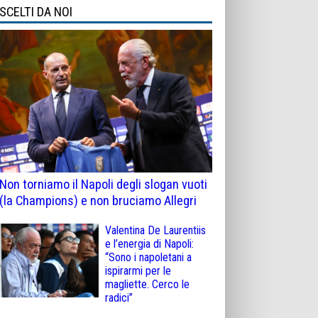
SCELTI DA NOI
Non torniamo il Napoli degli slogan vuoti
(la Champions) e non bruciamo Allegri
Valentina De Laurentiis
e l’energia di Napoli:
“Sono i napoletani a
ispirarmi per le
magliette. Cerco le
radici”