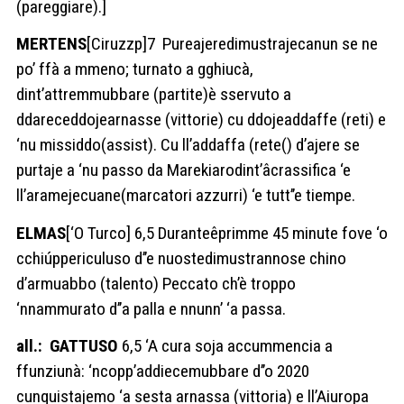
(pareggiare).]
MERTENS
[Ciruzzp]7 Pureajeredimustrajecanun se ne
po’ ffà a mmeno; turnato a gghiucà,
dint’attremmubbare (partite)è sservuto a
ddareceddojearnasse (vittorie) cu ddojeaddaffe (reti) e
‘nu missiddo(assist). Cu ll’addaffa (rete() d’ajere se
purtaje a ‘nu passo da Marekiarodint’âcrassifica ‘e
ll’aramejecuane(marcatori azzurri) ‘e tutt’’e tiempe.
ELMAS
[‘O Turco] 6,5 Duranteêprimme 45 minute fove ‘o
cchiúppericuluso d’’e nuostedimustrannose chino
d’armuabbo (talento) Peccato ch’è troppo
‘nnammurato d’’a palla e nnunn’ ‘a passa.
all.: GATTUSO
6,5 ‘A cura soja accummencia a
ffunziunà: ‘ncopp’addiecemubbare d’’o 2020
cunquistajemo ‘a sesta arnassa (vittoria) e ll’Aiuropa