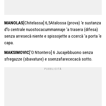
MANOLAS
[Chitelassa] 6,5Atalossa (prova) ‘e sustanza
d’’o centrale nuostocacummannaje ‘a trasera (difesa)
senza arresecà niente e spissojette a ccercà ‘a porta ‘e
capa.
MAKSIMOVIC
[‘O Ntontero] 6 Jucajebbuono senza
sfregazze (sbavature) e ssenzafarececacà sotto.