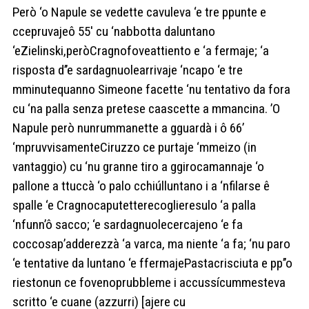
Però ‘o Napule se vedette cavuleva ‘e tre ppunte e
ccepruvajeô 55′ cu ‘nabbotta daluntano
‘eZielinski,peròCragnofoveattiento e ‘a fermaje; ‘a
risposta d’’e sardagnuolearrivaje ‘ncapo ‘e tre
mminutequanno Simeone facette ‘nu tentativo da fora
cu ‘na palla senza pretese caascette a mmancina. ’O
Napule però nunrummanette a gguardà i ô 66’
‘mpruvvisamenteCiruzzo ce purtaje ‘mmeizo (in
vantaggio) cu ‘nu granne tiro a ggirocamannaje ‘o
pallone a ttuccà ‘o palo cchiúlluntano i a ‘nfilarse ê
spalle ‘e Cragnocaputetterecoglieresulo ‘a palla
‘nfunn’ô sacco; ‘e sardagnuolecercajeno ‘e fa
coccosap’adderezzà ‘a varca, ma niente ‘a fa; ‘nu paro
‘e tentative da luntano ‘e ffermajePastacrisciuta e pp’’o
riestonun ce fovenoprubbleme i accussícummesteva
scritto ‘e cuane (azzurri) [ajere cu