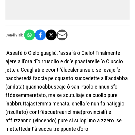
Condividi:
‘Assafà ô Cielo guagliú, ‘assafà ô Cielo! Finalmente
ajere a ll’ora d’’o rrusolio e dd’’e ppastarelle ‘o Ciuccio
jette a Ccagliati e ccontr’êlucalenunsulo se levaje ‘e
paccheredâ faccia pe cquanto succedette a ll’addabba
(andata) quannoabbuscaje ô san Paolo e nnun s’’o
ffóssemmeretato, ma se scutuliaje da cuollo pure
‘nabbruttajastemma menata, chella ‘e nun fa natiggio
(risultato) contr’êscuatreariclimie(provinciali) e
affuzzanno (vincendo) pure si sulop’uno a zzero se
mettettedint’â sacca tre ppunte d’oro