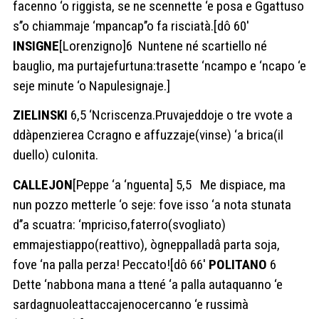
facenno ‘o riggista, se ne scennette ‘e posa e Ggattuso
s’’o chiammaje ‘mpancap’’o fa risciatà.[dô 60′
INSIGNE
[Lorenzigno]6 Nuntene né scartiello né
bauglio, ma purtajefurtuna:trasette ‘ncampo e ‘ncapo ‘e
seje minute ‘o Napulesignaje.]
ZIELINSKI
6,5 ‘Ncriscenza.Pruvajeddoje o tre vvote a
ddàpenzierea Ccragno e affuzzaje(vinse) ‘a brica(il
duello) cuIonita.
CALLEJON
[Peppe ‘a ‘nguenta] 5,5 Me dispiace, ma
nun pozzo metterle ‘o seje: fove isso ‘a nota stunata
d’’a scuatra: ‘mpriciso,faterro(svogliato)
emmajestiappo(reattivo), ògneppalladâ parta soja,
fove ‘na palla perza! Peccato![dô 66′
POLITANO
6
Dette ‘nabbona mana a ttené ‘a palla autaquanno ‘e
sardagnuoleattaccajenocercanno ‘e russimà