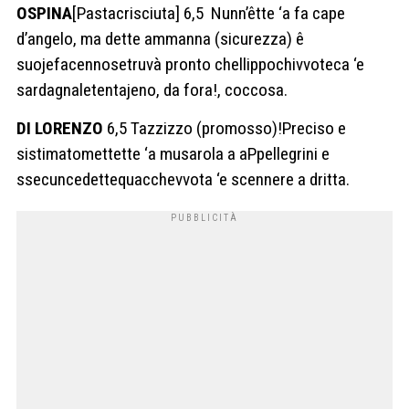
OSPINA
[Pastacrisciuta] 6,5 Nunn’êtte ‘a fa cape
d’angelo, ma dette ammanna (sicurezza) ê
suojefacennosetruvà pronto chellippochivvoteca ‘e
sardagnaletentajeno, da fora!, coccosa.
DI LORENZO
6,5 Tazzizzo (promosso)!Preciso e
sistimatomettette ‘a musarola a aPpellegrini e
ssecuncedettequacchevvota ‘e scennere a dritta.