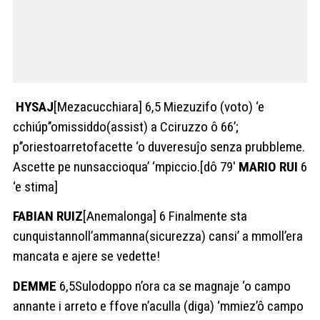
HYSAJ
[Mezacucchiara] 6,5 Miezuzifo (voto) ‘e
cchiúp’’omissiddo(assist) a Cciruzzo ô 66’;
p’’oriestoarretofacette ‘o duveresuĵo senza prubbleme.
Ascette pe nunsaccioqua’ ‘mpiccio.[dô 79′
MARIO RUI
6
‘e stima]
FABIAN RUIZ
[Anemalonga] 6 Finalmente sta
cunquistannoll’ammanna(sicurezza) cansi’ a mmoll’era
mancata e ajere se vedette!
DEMME
6,5Sulodoppo n’ora ca se magnaje ‘o campo
annante i arreto e ffove n’aculla (diga) ‘mmiez’ô campo