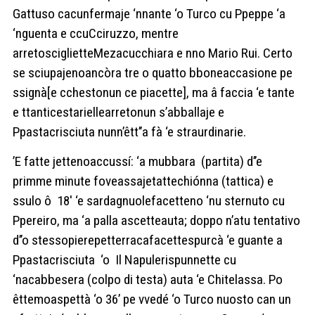
Gattuso cacunfermaje ‘nnante ‘o Turco cu Ppeppe ‘a
‘nguenta e ccuCciruzzo, mentre
arretosciglietteMezacucchiara e nno Mario Rui. Certo
se sciupajenoancòra tre o quatto bboneaccasione pe
ssignà[e cchestonun ce piacette], ma â faccia ‘e tante
e ttanticestariellearretonun s’abballaje e
Ppastacrisciuta nunn’êtt’’a fà ‘e straurdinarie.
’E fatte jettenoaccussí: ‘a mubbara (partita) d’’e
primme minute foveassajetattechiónna (tattica) e
ssulo ô 18′ ‘e sardagnuolefacetteno ‘nu sternuto cu
Ppereiro, ma ‘a palla ascetteauta; doppo n’atu tentativo
d’’o stessopierepetterracafacettespurcà ‘e guante a
Ppastacrisciuta ‘o Il Napulerispunnette cu
‘nacabbesera (colpo di testa) auta ‘e Chitelassa. Po
êttemoaspettà ‘o 36’ pe vvedé ‘o Turco nuosto can un