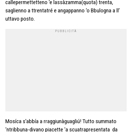
callepermettetteno ‘e lassàzamma(quota) trenta,
saglienno a ttrentatré e angappanno ‘o Bbulogna a ll’
uttavo posto.
Mosíca s’abbía a rraggiunàguagliú! Tutto summato
‘ntribbuna-divano piacette ‘a scuatrapresentata da