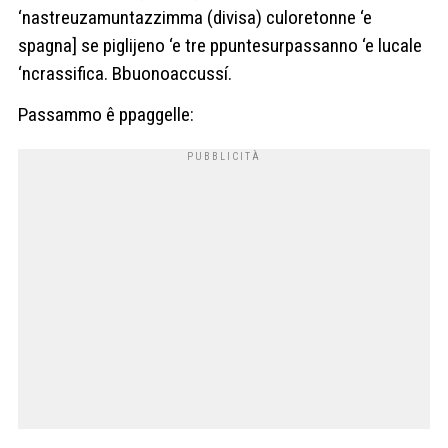
‘nastreuzamuntazzimma (divisa) culoretonne ‘e
spagna] se piglijeno ‘e tre ppuntesurpassanno ‘e lucale
‘ncrassifica. Bbuonoaccussí.
Passammo ê ppaggelle: