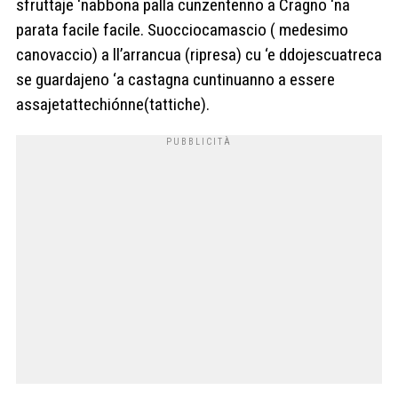
sfruttaje ‘nabbona palla cunzentenno a Cragno ‘na
parata facile facile. Suocciocamascio ( medesimo
canovaccio) a ll’arrancua (ripresa) cu ‘e ddojescuatreca
se guardajeno ‘a castagna cuntinuanno a essere
assajetattechiónne(tattiche).