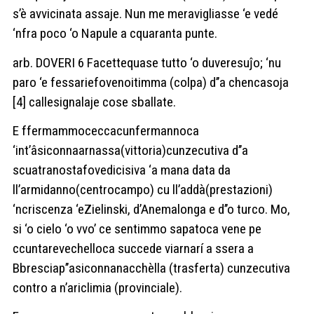
s’è avvicinata assaje. Nun me meravigliasse ‘e vedé
‘nfra poco ‘o Napule a cquaranta punte.
arb. DOVERI 6 Facettequase tutto ‘o duveresuĵo; ‘nu
paro ‘e fessariefovenoitimma (colpa) d’’a chencasoja
[4] callesignalaje cose sballate.
E ffermammoceccacunfermannoca
‘int’âsiconnaarnassa(vittoria)cunzecutiva d’’a
scuatranostafovedicisiva ‘a mana data da
ll’armidanno(centrocampo) cu ll’addà(prestazioni)
‘ncriscenza ‘eZielinski, d’Anemalonga e d’’o turco. Mo,
si ‘o cielo ‘o vvo’ ce sentimmo sapatoca vene pe
ccuntarevechelloca succede viarnarí a ssera a
Bbresciap’’asiconnanacchèlla (trasferta) cunzecutiva
contro a n’ariclimia (provinciale).