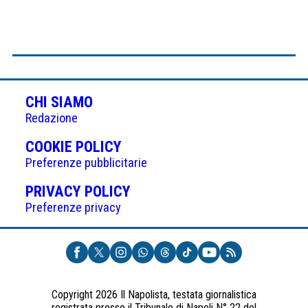
CHI SIAMO
Redazione
(APRE
COOKIE POLICY
IN
Preferenze pubblicitarie
UNA
(APRE
PRIVACY POLICY
NUOVA
IN
Preferenze privacy
SCHEDA)
UNA
NUOVA
SCHEDA)
Copyright 2026 Il Napolista, testata giornalistica
registrata presso il Tribunale di Napoli N° 22 del