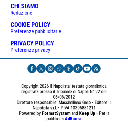
CHI SIAMO
Redazione
(APRE
COOKIE POLICY
IN
Preferenze pubblicitarie
UNA
(APRE
PRIVACY POLICY
NUOVA
IN
Preferenze privacy
SCHEDA)
UNA
NUOVA
SCHEDA)
Copyright 2026 Il Napolista, testata giornalistica
registrata presso il Tribunale di Napoli N° 22 del
06/06/2012
Direttore responsabile: Massimiliano Gallo • Editore: Il
Napolista s.r.l. • P.IVA 10395881211
Powered by
FormatSystem
and
Keep Up
• Per la
(apre
pubblicità
AdKaora
in