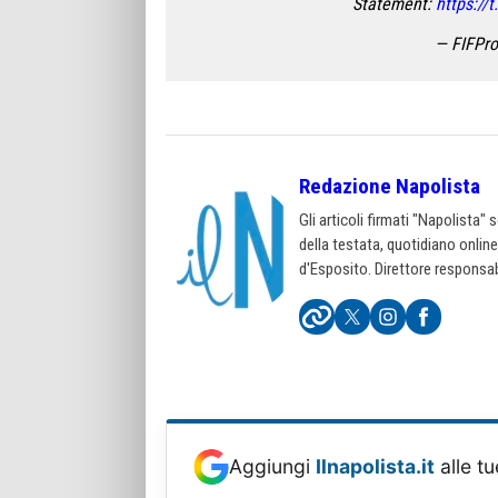
Statement:
https:/
— FIFPro
Redazione Napolista
Gli articoli firmati "Napolista"
della testata, quotidiano onlin
d'Esposito. Direttore responsab
Aggiungi
Ilnapolista.it
alle tu