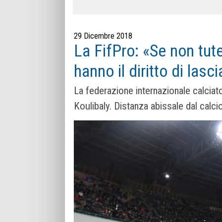
29 Dicembre 2018
La FifPro: «Se non tutel
hanno il diritto di lasc
La federazione internazionale calciat
Koulibaly. Distanza abissale dal calcio