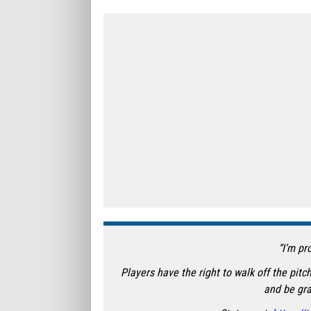
“I’m pr
Players have the right to walk off the pitc
and be gra