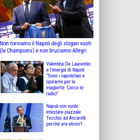
Non torniamo il Napoli degli slogan vuoti
(la Champions) e non bruciamo Allegri
Valentina De Laurentiis
e l’energia di Napoli:
“Sono i napoletani a
ispirarmi per le
magliette. Cerco le
radici”
Napoli non vuole
intestare piazzale
Tecchio ad Ascarelli
perché era ebreo?