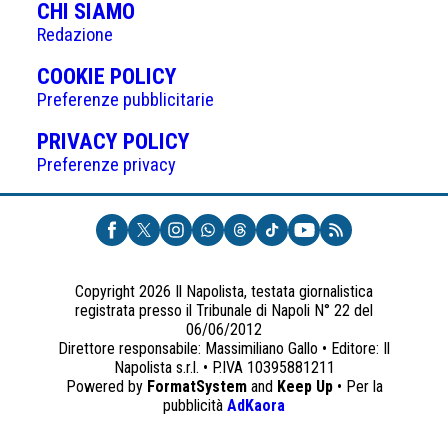
CHI SIAMO
Redazione
(APRE
COOKIE POLICY
IN
Preferenze pubblicitarie
UNA
(APRE
PRIVACY POLICY
NUOVA
IN
Preferenze privacy
SCHEDA)
UNA
NUOVA
SCHEDA)
Copyright 2026 Il Napolista, testata giornalistica
registrata presso il Tribunale di Napoli N° 22 del
06/06/2012
Direttore responsabile: Massimiliano Gallo • Editore: Il
Napolista s.r.l. • P.IVA 10395881211
Powered by
FormatSystem
and
Keep Up
• Per la
(apre
pubblicità
AdKaora
in
una