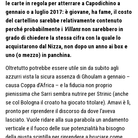
le carte in regola per atterrare a Capodichino a
gennaio o a luglio 2017: è giovane, ha fame, il costo
del cartellino sarebbe relativamente contenuto
perché probabilmente i
Villans
non sarebbero in
grado di chiedere la stessa cifra con la quale lo
acquistarono dal Nizza, non dopo un anno ai box e
uno (o mezzo) in panchina.
Oltretutto potrebbe essere utile sin da subito agli
azzurri vista la sicura assenza di Ghoulam a gennaio –
causa Coppa d’Africa – e la fiducia non proprio
pienissima che Sarri sembra nutrire per Strinic (anche
se col Bologna il croato ha giocato titolare). Amavi è lì,
pronto per riprendere il discorso da dove l’aveva
lasciato. Vuole ridare alla sua parabola un andamento
verticale e il fuoco delle sue potenzialità ha bisogno
della giusta scintilla per riprendere a bruciare come