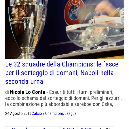
Le 32 squadre della Champions: le fasce
per il sorteggio di domani, Napoli nella
seconda urna
di
Nicola Lo Conte
- Esauriti tutti i turni preliminari,
ecco lo schema del sorteggio di domani. Per gli azzurri,
la combinazione più abbordabile sarebbe con Cska,
Bruges e Legia Varsavia
24 Agosto 2016
Calcio
/
Champions League
Paginazione