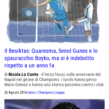
Il Besiktas: Quaresma, Senol Gunes e lo
spauracchio Boyko, ma si è indebolito
rispetto a un anno fa
di
Nicola Lo Conte
- Il terzo focus sulle avversarie del
Napoli nel girone di Champions: i turchi hanno perso
Mario Gomez e hanno uno storico pessimo contro i club
italiani.
26 Agosto 2016
Calcio
/
Champions League