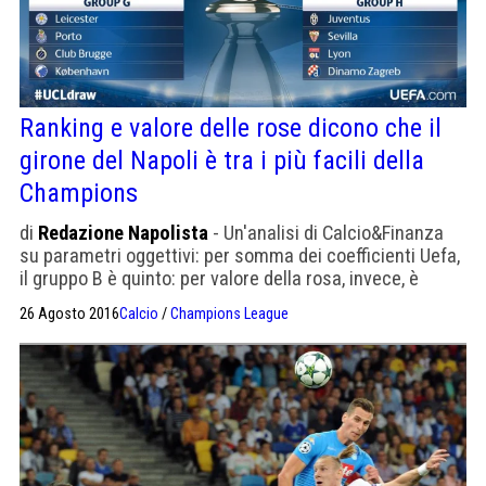
Ranking e valore delle rose dicono che il
girone del Napoli è tra i più facili della
Champions
di
Redazione Napolista
- Un'analisi di Calcio&Finanza
su parametri oggettivi: per somma dei coefficienti Uefa,
il gruppo B è quinto: per valore della rosa, invece, è
settimo.
26 Agosto 2016
Calcio
/
Champions League