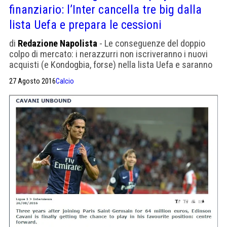
finanziario: l’Inter cancella tre big dalla
lista Uefa e prepara le cessioni
di
Redazione Napolista
- Le conseguenze del doppio
colpo di mercato: i nerazzurri non iscriveranno i nuovi
acquisti (e Kondogbia, forse) nella lista Uefa e saranno
costretti a dar via altri calciatori.
27 Agosto 2016
Calcio