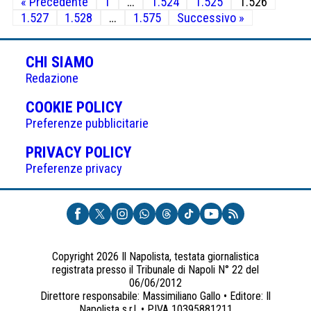
« Precedente
1
…
1.524
1.525
1.526
degli
1.527
1.528
…
1.575
Successivo »
articoli
CHI SIAMO
Redazione
(APRE
COOKIE POLICY
IN
Preferenze pubblicitarie
UNA
(APRE
PRIVACY POLICY
NUOVA
IN
Preferenze privacy
SCHEDA)
UNA
NUOVA
SCHEDA)
Copyright 2026 Il Napolista, testata giornalistica
registrata presso il Tribunale di Napoli N° 22 del
06/06/2012
Direttore responsabile: Massimiliano Gallo • Editore: Il
Napolista s.r.l. • P.IVA 10395881211