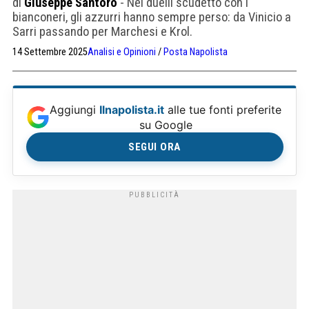
di
Giuseppe Santoro
- Nei duelli scudetto con i
bianconeri, gli azzurri hanno sempre perso: da Vinicio a
Sarri passando per Marchesi e Krol.
14 Settembre 2025
Analisi e Opinioni
/
Posta Napolista
Aggiungi
Ilnapolista.it
alle tue fonti preferite
su Google
SEGUI ORA