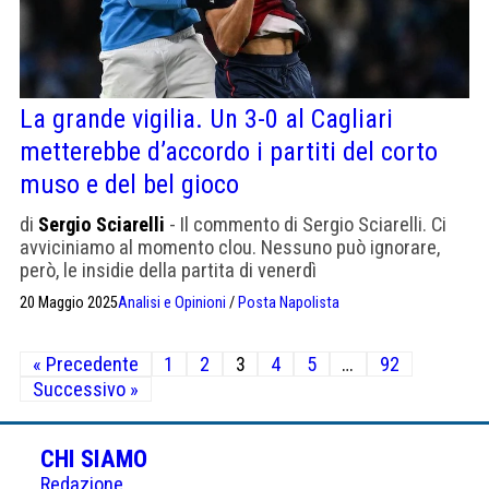
La grande vigilia. Un 3-0 al Cagliari
metterebbe d’accordo i partiti del corto
muso e del bel gioco
di
Sergio Sciarelli
- Il commento di Sergio Sciarelli. Ci
avviciniamo al momento clou. Nessuno può ignorare,
però, le insidie della partita di venerdì
20 Maggio 2025
Analisi e Opinioni
/
Posta Napolista
Paginazione
« Precedente
1
2
3
4
5
…
92
degli
Successivo »
articoli
CHI SIAMO
Redazione