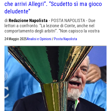
che arrivi Allegri”. “Scudetto sì ma gioco
deludente”
di
Redazione Napolista
- POSTA NAPOLISTA - Due
lettori a confronto. “La lezione di Conte, anche nel
comportamento degli arbitri”. “Non capisco la vostra
linea editoriale”
24 Maggio 2025
Analisi e Opinioni
/
Posta Napolista