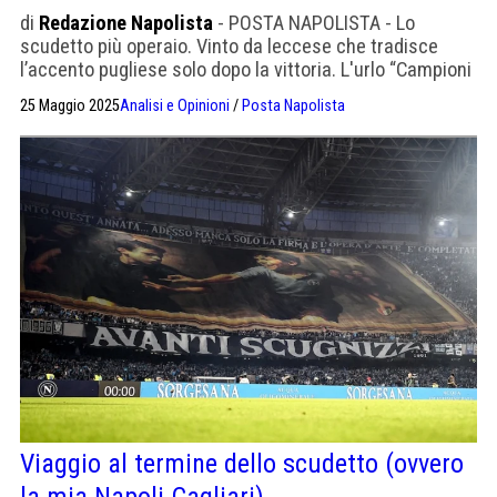
di
Redazione Napolista
- POSTA NAPOLISTA - Lo
scudetto più operaio. Vinto da leccese che tradisce
l’accento pugliese solo dopo la vittoria. L'urlo “Campioni
campioni” tra i ghiacci
25 Maggio 2025
Analisi e Opinioni
/
Posta Napolista
Viaggio al termine dello scudetto (ovvero
la mia Napoli-Cagliari)