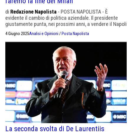
faremo la fine del Milan
di
Redazione Napolista
- POSTA NAPOLISTA - È
evidente il cambio di politica aziendale. Il presidente
giustamente punta, nei prossimi anni, a vendere il Napoli
alla cifra che merita. Con i fondi capiremo il termine
4 Giugno 2025
Analisi e Opinioni
/
Posta Napolista
pappone
La seconda svolta di De Laurentiis