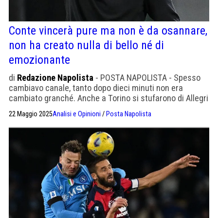
Conte vincerà pure ma non è da osannare,
non ha creato nulla di bello né di
emozionante
di
Redazione Napolista
- POSTA NAPOLISTA - Spesso
cambiavo canale, tanto dopo dieci minuti non era
cambiato granché. Anche a Torino si stufarono di Allegri
nonostante vincesse
22 Maggio 2025
Analisi e Opinioni
/
Posta Napolista