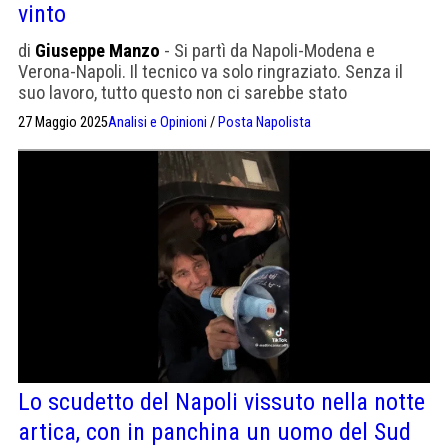
vinto
di
Giuseppe Manzo
- Si partì da Napoli-Modena e
Verona-Napoli. Il tecnico va solo ringraziato. Senza il
suo lavoro, tutto questo non ci sarebbe stato
27 Maggio 2025
Analisi e Opinioni
/
Posta Napolista
Lo scudetto del Napoli vissuto nella notte
artica, con in panchina un uomo del Sud