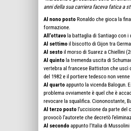
anni della sua carriera faceva fatica a st
Al nono posto
Ronaldo che gioca la fina
formazione.
All’ottavo
la battaglia di Santiago con i 
Al settimo
il biscotto di Gijon tra German
Al sesto
il morso di Suarez a Chiellini (20
Al quinto
la tremenda uscita di Schumach
vertebra al francese Battiston che uscì 
del 1982 e il portiere tedesco non venne
Al quarto
appunto la vicenda Balogun. Es
problema ovviamente è quel che è accadu
revocare la squalifica. Ciononostante, B
Al terzo posto
l’uccisione da parte del 
provocò l’autorete che decretò l’elimina
Al secondo
appunto l’Italia di Mussolini