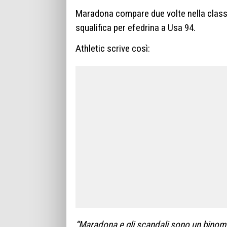
Maradona compare due volte nella classif
squalifica per efedrina a Usa 94.
Athletic scrive così:
“Maradona e gli scandali sono un binomio 