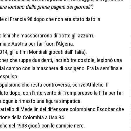
are lontano dalle prime pagine dei giornali”.
le di Francia 98 dopo che non era stato dato in
cileni che massacrarono di botte gli azzurri.
ia e Austria per far fuori l’Algeria.
14, gli ultimi Mondiali giocati dall’Italia).
er che ruppe due denti, incrinò tre costole, lesionò una
dal campo con la maschera di ossigeno. Era la semifinale
 espulso.
pulsione che resta controversa, scrive Athletic. Il
to dopo, con l’intervento di Trump presso la Fifa per far
alogun è rimasto una figura simpatica.
cartello di Medellin del difensore colombiano Escobar che
zione della Colombia a Usa 94.
 che nel 1938 giocò con le camicie nere.