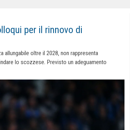
loqui per il rinnovo di
a allun­ga­bile oltre il 2028, non rap­pre­senta
blin­dare lo scozzese. Previsto un adeguamento