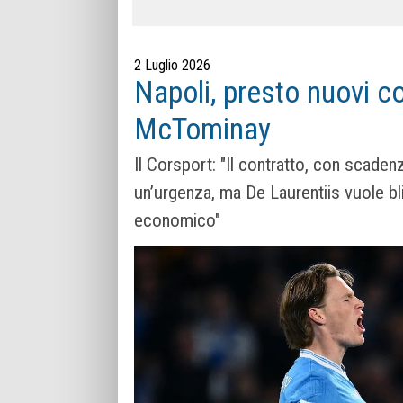
2 Luglio 2026
Napoli, presto nuovi col
McTominay
Il Corsport: "Il con­tratto, con sca­denz
un’urgenza, ma De Lau­ren­tiis vuole 
economico"