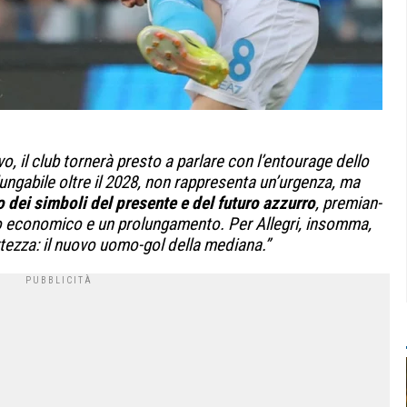
o, il club tor­nerà pre­sto a par­lare con l’entou­rage dello
un­ga­bile oltre il 2028, non rap­pre­senta un’urgenza, ma
no dei sim­boli del pre­sente e del futuro azzurro
, pre­mian­
 eco­no­mico e un pro­lun­ga­mento. Per Alle­gri, insomma,
­tezza: il nuovo uomo-gol della mediana.”