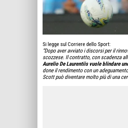
Si legge sul Corriere dello Sport:
“Dopo aver avviato i discorsi per il rin­nov
scoz­zese. Il con­tratto, con sca­denza all
Aure­lio De Lau­ren­tiis vuole blin­dare u
done il ren­di­mento con un ade­gua­mento
Scott può diven­tare molto più di una cer