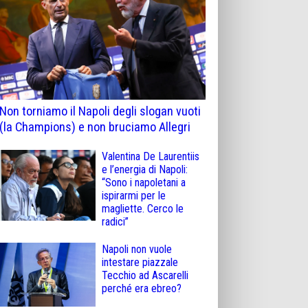
Non torniamo il Napoli degli slogan vuoti
(la Champions) e non bruciamo Allegri
Valentina De Laurentiis
e l’energia di Napoli:
“Sono i napoletani a
ispirarmi per le
magliette. Cerco le
radici”
Napoli non vuole
intestare piazzale
Tecchio ad Ascarelli
perché era ebreo?