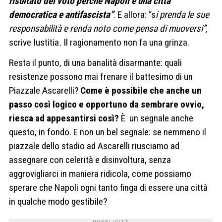
risultato del voto perché Napoli è una città
democratica e antifascista”
. E allora: “s
i prenda le sue
responsabilità e renda noto come pensa di muoversi”,
scrive Iustitia
.
Il ragionamento non fa una grinza.
Resta il punto, di una banalità disarmante: quali
resistenze possono mai frenare il battesimo di un
Piazzale Ascarelli?
Come è possibile che anche un
passo così logico e opportuno da sembrare ovvio,
riesca ad appesantirsi così?
È un segnale anche
questo, in fondo. E non un bel segnale: se nemmeno il
piazzale dello stadio ad Ascarelli riusciamo ad
assegnare con celerità e disinvoltura, senza
aggrovigliarci in maniera ridicola, come possiamo
sperare che Napoli ogni tanto finga di essere una città
in qualche modo gestibile?