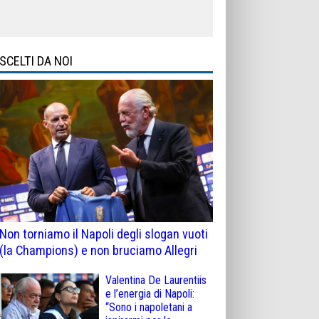
SCELTI DA NOI
Non torniamo il Napoli degli slogan vuoti
(la Champions) e non bruciamo Allegri
Valentina De Laurentiis
e l’energia di Napoli:
“Sono i napoletani a