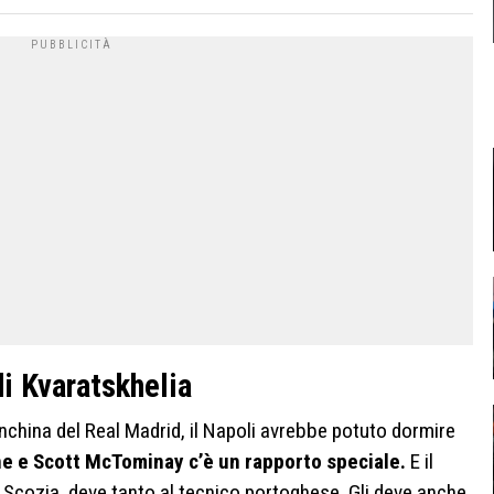
di Kvaratskhelia
nchina del Real Madrid, il Napoli avrebbe potuto dormire
ne e Scott McTominay c’è un rapporto speciale.
E il
 Scozia, deve tanto al tecnico portoghese. Gli deve anche