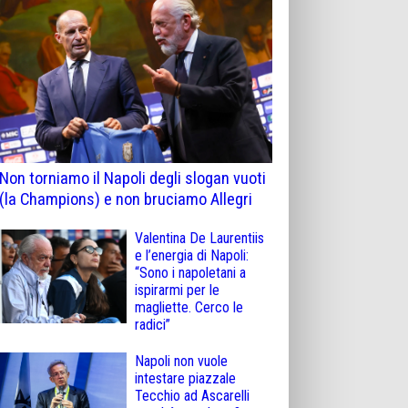
Non torniamo il Napoli degli slogan vuoti
(la Champions) e non bruciamo Allegri
Valentina De Laurentiis
e l’energia di Napoli:
“Sono i napoletani a
ispirarmi per le
magliette. Cerco le
radici”
Napoli non vuole
intestare piazzale
Tecchio ad Ascarelli