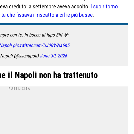
aveva creduto: a settembre aveva accolto
il suo ritorno
rta che fissava il riscatto a cifre più basse
.
pre con te. In bocca al lupo Elif 💎
Napoli
pic.twitter.com/UJ0BWNa6h5
 Napoli (@sscnapoli)
June 30, 2026
che il Napoli non ha trattenuto