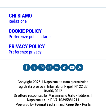
CHI SIAMO
Redazione
(APRE
COOKIE POLICY
IN
Preferenze pubblicitarie
UNA
(APRE
PRIVACY POLICY
NUOVA
IN
Preferenze privacy
SCHEDA)
UNA
NUOVA
SCHEDA)
Copyright 2026 Il Napolista, testata giornalistica
registrata presso il Tribunale di Napoli N° 22 del
06/06/2012
Direttore responsabile: Massimiliano Gallo • Editore: Il
Napolista s.r.l. • P.IVA 10395881211
Powered by
FormatSystem
and
Keep Up
• Per la