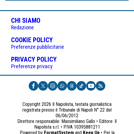
CHI SIAMO
Redazione
(APRE
COOKIE POLICY
IN
Preferenze pubblicitarie
UNA
(APRE
PRIVACY POLICY
NUOVA
IN
Preferenze privacy
SCHEDA)
UNA
NUOVA
SCHEDA)
Copyright 2026 Il Napolista, testata giornalistica
registrata presso il Tribunale di Napoli N° 22 del
06/06/2012
Direttore responsabile: Massimiliano Gallo • Editore: Il
Napolista s.r.l. • P.IVA 10395881211
Powered by
FormatSystem
and
Keep Up
• Per la