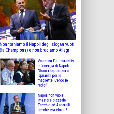
Non torniamo il Napoli degli slogan vuoti
(la Champions) e non bruciamo Allegri
Valentina De Laurentiis
e l’energia di Napoli:
“Sono i napoletani a
ispirarmi per le
magliette. Cerco le
radici”
Napoli non vuole
intestare piazzale
Tecchio ad Ascarelli
perché era ebreo?