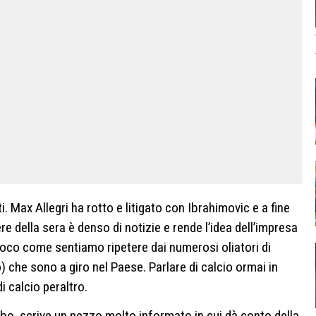
ti. Max Allegri ha rotto e litigato con Ibrahimovic e a fine
re della sera è denso di notizie e rende l’idea dell’impresa
 gioco come sentiamo ripetere dai numerosi oliatori di
o) che sono a giro nel Paese. Parlare di calcio ormai in
i calcio peraltro.
bo, scrive un pezzo molto informato in cui dà conto della