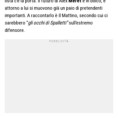
lista c’è la porta. Il futuro di Alex
Meret
è in bilico, e
attorno a lui si muovono già un paio di pretendenti
importanti. A raccontarlo è Il Mattino, secondo cui ci
sarebbero “
gli occhi di Spalletti”
sull’estremo
difensore.