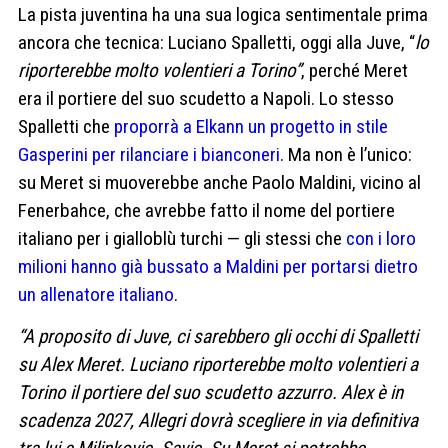
La pista juventina ha una sua logica sentimentale prima
ancora che tecnica: Luciano Spalletti, oggi alla Juve, “
lo
riporterebbe molto volentieri a Torino”
, perché Meret
era il portiere del suo scudetto a Napoli. Lo stesso
Spalletti che
proporrà a Elkann un progetto in stile
Gasperini per rilanciare i bianconeri
. Ma non è l’unico:
su Meret si muoverebbe anche Paolo Maldini, vicino al
Fenerbahce, che avrebbe fatto il nome del portiere
italiano per i gialloblù turchi — gli stessi che
con i loro
milioni hanno già bussato a Maldini per portarsi dietro
un allenatore italiano
.
“A proposito
di Juve, ci sarebbero gli occhi
di Spalletti
su Alex Meret. Luciano
riporterebbe molto volentieri
a
Torino il portiere del suo scudetto
azzurro. Alex è in
scadenza
2027, Allegri dovrà scegliere in
via definitiva