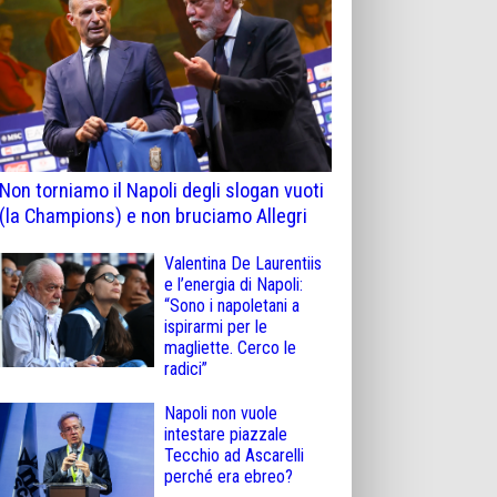
Non torniamo il Napoli degli slogan vuoti
(la Champions) e non bruciamo Allegri
Valentina De Laurentiis
e l’energia di Napoli:
“Sono i napoletani a
ispirarmi per le
magliette. Cerco le
radici”
Napoli non vuole
intestare piazzale
Tecchio ad Ascarelli
perché era ebreo?