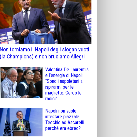
Non torniamo il Napoli degli slogan vuoti
(la Champions) e non bruciamo Allegri
Valentina De Laurentiis
e l’energia di Napoli:
“Sono i napoletani a
ispirarmi per le
magliette. Cerco le
radici”
Napoli non vuole
intestare piazzale
Tecchio ad Ascarelli
perché era ebreo?