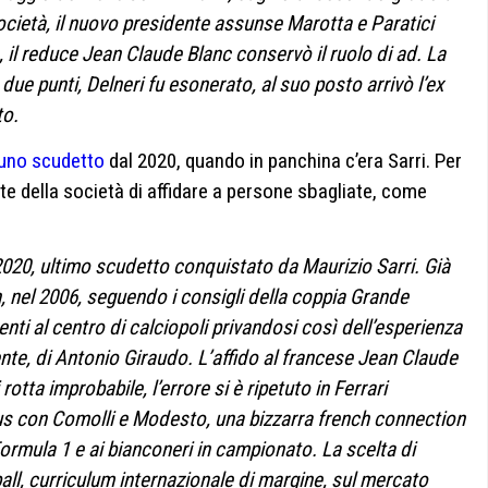
ocietà, il nuovo presidente assunse Marotta e Paratici
e, il reduce Jean Claude Blanc conservò il ruolo di ad. La
 due punti, Delneri fu esonerato, al suo posto arrivò l’ex
to.
e uno scudetto
dal 2020, quando in panchina c’era Sarri. Per
elte della società di affidare a persone sbagliate, come
2020, ultimo scudetto conquistato da Maurizio Sarri. Già
nn, nel 2006, seguendo i consigli della coppia Grande
enti al centro di calciopoli privandosi così dell’esperienza
nte, di Antonio Giraudo. L’affido al francese Jean Claude
rotta improbabile, l’errore si è ripetuto in Ferrari
us con Comolli e Modesto, una bizzarra french connection
Formula 1 e ai bianconeri in campionato. La scelta di
tball, curriculum internazionale di margine, sul mercato