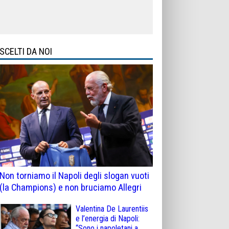
SCELTI DA NOI
Non torniamo il Napoli degli slogan vuoti
(la Champions) e non bruciamo Allegri
Valentina De Laurentiis
e l’energia di Napoli:
“Sono i napoletani a