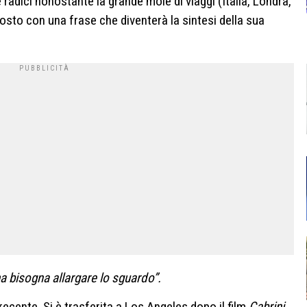
e radici nonostante la grande mole di viaggi (Italia, Londra,
osto con una frase che diventerà la sintesi della sua
a bisogna allargare lo sguardo”.
ecente. Si è trasferita a Los Angeles dopo il film
Cabrini
,