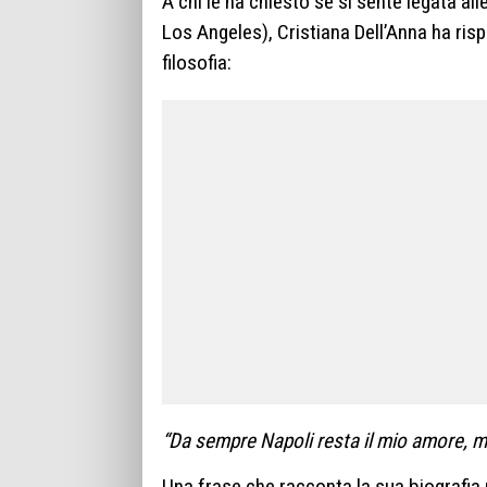
A chi le ha chiesto se si sente legata all
Los Angeles), Cristiana Dell’Anna ha risp
filosofia:
“Da sempre Napoli resta il mio amore, m
Una frase che racconta la sua biografia r