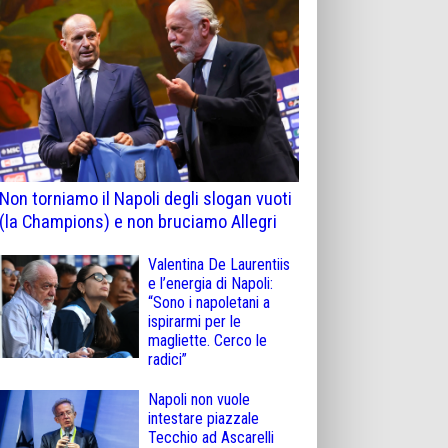
Non torniamo il Napoli degli slogan vuoti
(la Champions) e non bruciamo Allegri
Valentina De Laurentiis
e l’energia di Napoli:
“Sono i napoletani a
ispirarmi per le
magliette. Cerco le
radici”
Napoli non vuole
intestare piazzale
Tecchio ad Ascarelli