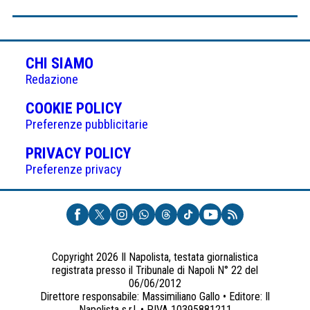
CHI SIAMO
Redazione
(APRE
COOKIE POLICY
IN
Preferenze pubblicitarie
UNA
(APRE
PRIVACY POLICY
NUOVA
IN
Preferenze privacy
SCHEDA)
UNA
NUOVA
SCHEDA)
Copyright 2026 Il Napolista, testata giornalistica
registrata presso il Tribunale di Napoli N° 22 del
06/06/2012
Direttore responsabile: Massimiliano Gallo • Editore: Il
Napolista s.r.l. • P.IVA 10395881211