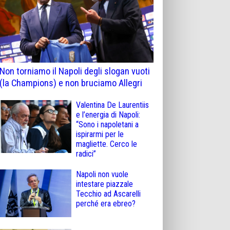
Non torniamo il Napoli degli slogan vuoti
(la Champions) e non bruciamo Allegri
Valentina De Laurentiis
e l’energia di Napoli:
“Sono i napoletani a
ispirarmi per le
magliette. Cerco le
radici”
Napoli non vuole
intestare piazzale
Tecchio ad Ascarelli
perché era ebreo?