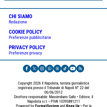
CHI SIAMO
Redazione
(APRE
COOKIE POLICY
IN
Preferenze pubblicitarie
UNA
(APRE
PRIVACY POLICY
NUOVA
IN
Preferenze privacy
SCHEDA)
UNA
NUOVA
SCHEDA)
Copyright 2026 Il Napolista, testata giornalistica
registrata presso il Tribunale di Napoli N° 22 del
06/06/2012
Direttore responsabile: Massimiliano Gallo • Editore: Il
Napolista s.r.l. • P.IVA 10395881211
Powered by
FormatSystem
and
Keep Up
• Per la