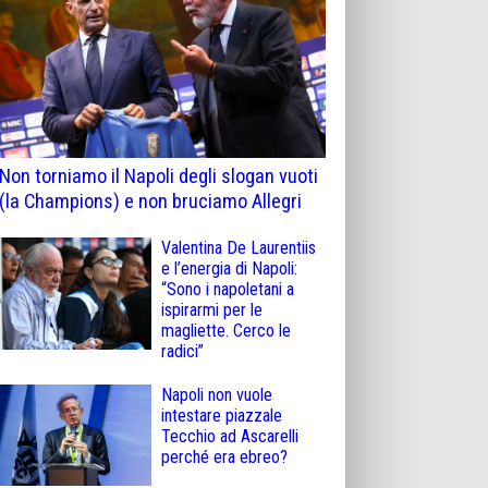
Non torniamo il Napoli degli slogan vuoti
(la Champions) e non bruciamo Allegri
Valentina De Laurentiis
e l’energia di Napoli:
“Sono i napoletani a
ispirarmi per le
magliette. Cerco le
radici”
Napoli non vuole
intestare piazzale
Tecchio ad Ascarelli
perché era ebreo?