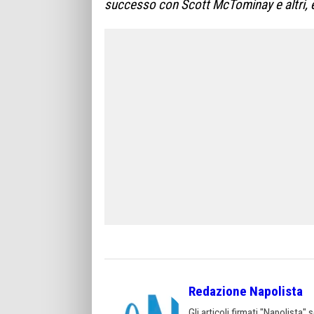
successo con Scott McTominay e altri, e q
Redazione Napolista
Gli articoli firmati "Napolista"