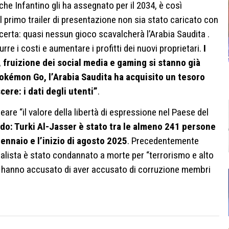
he Infantino gli ha assegnato per il 2034, è così
il primo trailer di presentazione non sia stato caricato con
 certa: quasi nessun gioco scavalcherà l’Arabia Saudita .
urre i costi e aumentare i profitti dei nuovi proprietari.
I
 fruizione dei social media e gaming si stanno già
okémon Go, l’Arabia Saudita ha acquisito un tesoro
ere: i dati degli utenti”
.
re “il valore della libertà di espressione nel Paese del
do: Turki Al-Jasser è stato tra le almeno 241 persone
 gennaio e l’inizio di agosto 2025
. Precedentemente
rnalista è stato condannato a morte per “terrorismo e alto
lo hanno accusato di aver accusato di corruzione membri