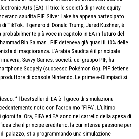
ctronic Arts (EA). Il trio: le società di private equity
o sovrano saudita PIF. Silver Lake ha appena partecipato
si di TikTok. Il genero di Donald Trump, Jared Kushner, è
 probabilmente più voce in capitolo in EA in futuro del
uhammad Bin Salman . PIF deteneva già quasi il 10% delle
onista di maggioranza. L’Arabia Saudita è il principale
primavera, Savvy Games, società del gruppo PIF, ha
 smartphone Scopely (successo Pokémon Go). PIF detiene
 produttore di console Nintendo. Le prime e-Olimpiadi si
edesco: “Il bestseller di EA è il gioco di simulazione
precedentemente noto con l’acronimo “FIFA”. L’ultimo
 giorni fa. Ora, FIFA ed EA sono nel carrello della spesa di
dea che il principe ereditario, la cui intensa passione per
to di palazzo, stia programmando una simulazione