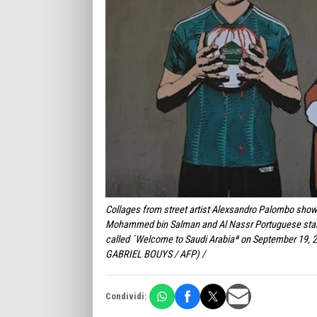
Collages from street artist Alexsandro Palombo show 
Mohammed bin Salman and Al Nassr Portuguese star Cri
called ´Welcome to Saudi Arabiaª on September 19, 20
GABRIEL BOUYS / AFP) /
Condividi: