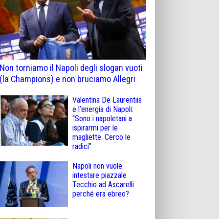
Non torniamo il Napoli degli slogan vuoti
(la Champions) e non bruciamo Allegri
Valentina De Laurentiis
e l’energia di Napoli:
“Sono i napoletani a
ispirarmi per le
magliette. Cerco le
radici”
Napoli non vuole
intestare piazzale
Tecchio ad Ascarelli
perché era ebreo?