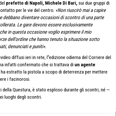
del
prefetto di Napoli,
Michele Di Bari,
sui due gruppi di
contatto per le vie del centro.
«Non riuscirò mai a capire
ve debbano diventare occasioni di scontro di una parte
i tollerata. Le gare devono essere esclusivamente
che in questa occasione voglio esprimere il mio
rze dell’ordine che hanno tenuto la situazione sotto
ati, denunciati e puniti».
ideo diffusi ieri in rete, l”edizione odierna del Corriere del
a infatti confermato che si trattava di
un agente
 ha estratto la pistola a scopo di deterrenza per mettere
ere i facinorosi.
i della Questura, è stato esploso durante gli scontri, né —
ei luoghi degli scontri.