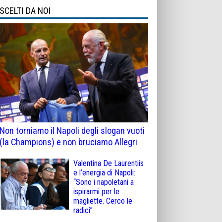
SCELTI DA NOI
Non torniamo il Napoli degli slogan vuoti
(la Champions) e non bruciamo Allegri
Valentina De Laurentiis
e l’energia di Napoli:
“Sono i napoletani a
ispirarmi per le
magliette. Cerco le
radici”