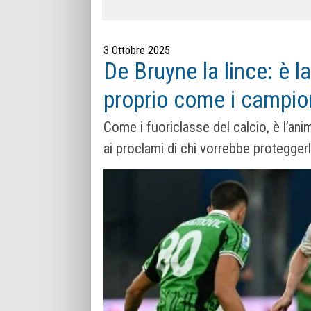
3 Ottobre 2025
De Bruyne la lince: è l
proprio come i campion
Come i fuoriclasse del calcio, è l’an
ai proclami di chi vorrebbe proteggerl