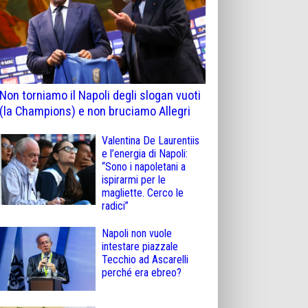
Non torniamo il Napoli degli slogan vuoti
(la Champions) e non bruciamo Allegri
Valentina De Laurentiis
e l’energia di Napoli:
“Sono i napoletani a
ispirarmi per le
magliette. Cerco le
radici”
Napoli non vuole
intestare piazzale
Tecchio ad Ascarelli
perché era ebreo?