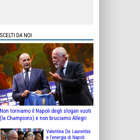
SCELTI DA NOI
Non torniamo il Napoli degli slogan vuoti
(la Champions) e non bruciamo Allegri
Valentina De Laurentiis
e l’energia di Napoli: