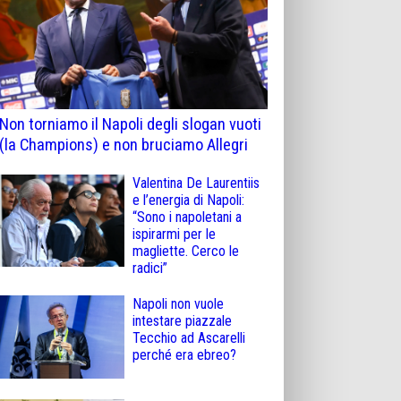
Non torniamo il Napoli degli slogan vuoti
(la Champions) e non bruciamo Allegri
Valentina De Laurentiis
e l’energia di Napoli:
“Sono i napoletani a
ispirarmi per le
magliette. Cerco le
radici”
Napoli non vuole
intestare piazzale
Tecchio ad Ascarelli
perché era ebreo?