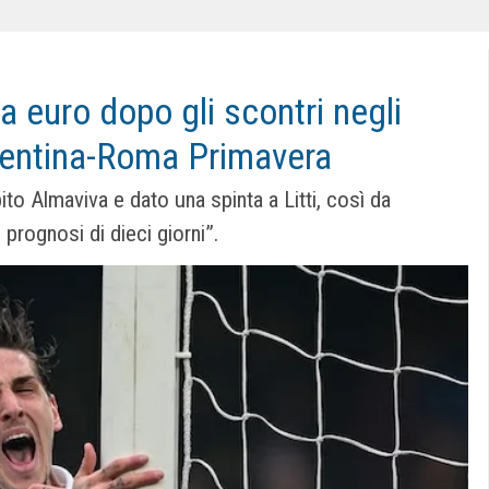
a euro dopo gli scontri negli
orentina-Roma Primavera
to Almaviva e dato una spinta a Litti, così da
 prognosi di dieci giorni”.