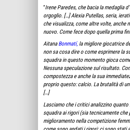
“
Irene Paredes, che bacia la medaglia d’a
orgoglio. […]
Alexia Putellas, seria, iera
che visualizza, come altre volte, anche n
nuovo. Come fece dopo quella prima fina
Aitana
Bonmatí,
la migliore giocatrice d
non sa cosa dire o come esprimere la s
squadra in questo momento gioca come la
Nessuna speculazione sul risultato. Con 
compostezza e anche la sua immediatez
proprio questo: calcio. La brutalità di un
[…]
Lasciamo che i critici analizzino quanto 
squadra ai rigori (sia tecnicamente che
miglioramento nella competizione femmin
come sono andati i rigori; ci sono stati a