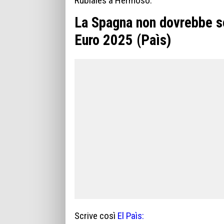
Rubiales a Hermoso.
La Spagna non dovrebbe sc
Euro 2025 (Paìs)
Scrive così
El Paìs: