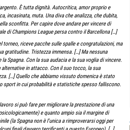
rgento. È tutta dignità. Autocritica, amor proprio e
tica, incasinata, muta. Una diva che analizza, che dubita,
ella sconfitta. Per capire dove andare per vincere di
le di Champions League persa contro il Barcellona […]
el torneo, riceve pacche sulle spalle e congratulazioni, ma
ua gratitudine. Tristezza immensa.
[…] Ma nessuna
 Spagna. Con la sua audacia e la sua voglia di vincere.
alternative in attacco. Con il suo tocco, la sua
za. […]
Quello che abbiamo vissuto domenica è stato
o sport in cui probabilità e statistiche spesso falliscono.
lavoro si può fare per migliorare la prestazione di una
 psicologicamente) e quanto ampio sia il margine di
ile (la Spagna non è l’unica a rimproverarsi oggi per
lcuni finali davvero terrificanti a questo Europeo). […]