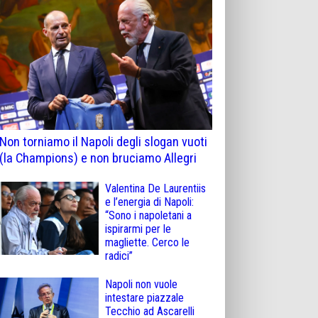
Non torniamo il Napoli degli slogan vuoti
(la Champions) e non bruciamo Allegri
Valentina De Laurentiis
e l’energia di Napoli:
“Sono i napoletani a
ispirarmi per le
magliette. Cerco le
radici”
Napoli non vuole
intestare piazzale
Tecchio ad Ascarelli