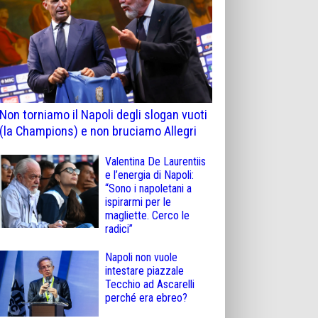
Non torniamo il Napoli degli slogan vuoti
(la Champions) e non bruciamo Allegri
Valentina De Laurentiis
e l’energia di Napoli:
“Sono i napoletani a
ispirarmi per le
magliette. Cerco le
radici”
Napoli non vuole
intestare piazzale
Tecchio ad Ascarelli
perché era ebreo?