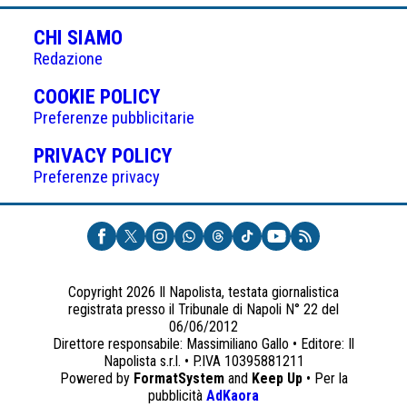
CHI SIAMO
Redazione
(APRE
COOKIE POLICY
IN
Preferenze pubblicitarie
UNA
(APRE
PRIVACY POLICY
NUOVA
IN
Preferenze privacy
SCHEDA)
UNA
NUOVA
SCHEDA)
Copyright 2026 Il Napolista, testata giornalistica
registrata presso il Tribunale di Napoli N° 22 del
06/06/2012
Direttore responsabile: Massimiliano Gallo • Editore: Il
Napolista s.r.l. • P.IVA 10395881211
Powered by
FormatSystem
and
Keep Up
• Per la
(apre
pubblicità
AdKaora