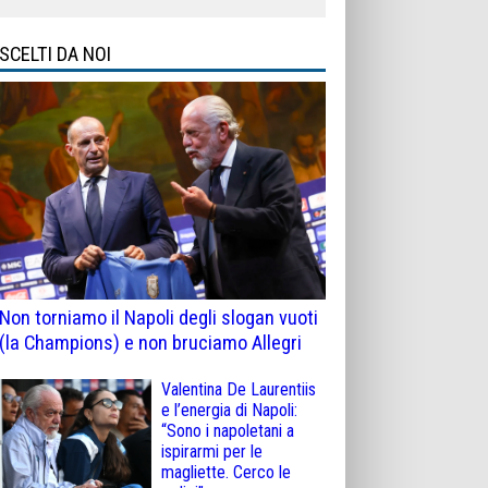
SCELTI DA NOI
Non torniamo il Napoli degli slogan vuoti
(la Champions) e non bruciamo Allegri
Valentina De Laurentiis
e l’energia di Napoli:
“Sono i napoletani a
ispirarmi per le
magliette. Cerco le