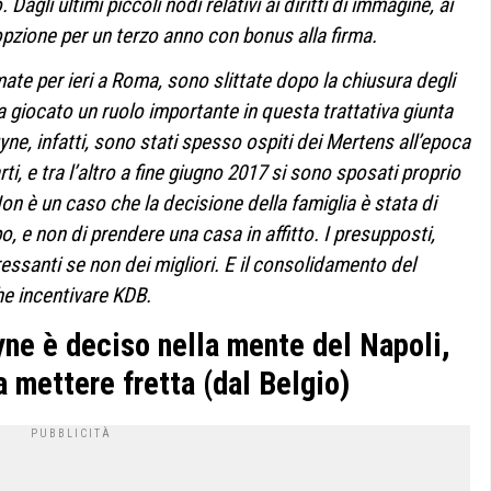
Dagli ultimi piccoli nodi relativi ai diritti di immagine, ai
 opzione per un terzo anno con bonus alla firma.
te per ieri a Roma, sono slittate dopo la chiusura degli
 ha giocato un ruolo importante in questa trattativa giunta
ruyne, infatti, sono stati spesso ospiti dei Mertens all’epoca
rti, e tra l’altro a fine giugno 2017 si sono sposati proprio
on è un caso che la decisione della famiglia è stata di
po, e non di prendere una casa in affitto. I presupposti,
ssanti se non dei migliori. E il consolidamento del
he incentivare KDB.
yne è deciso nella mente del Napoli,
 mettere fretta (dal Belgio)