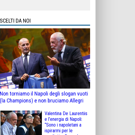
SCELTI DA NOI
Non torniamo il Napoli degli slogan vuoti
(la Champions) e non bruciamo Allegri
Valentina De Laurentiis
e l’energia di Napoli:
“Sono i napoletani a
ispirarmi per le