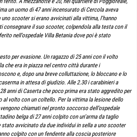
n ferito. A mezzanotte e 20, nel quartiere di Poggioreale,
ima un uomo di 47 anni incensurato di Cercola aveva
a uno scooter si erano avvicinati alla vittima, l’hanno
i consegnare il suo scooter, colpendola alla testa con il
ferito nell’ospedale Villa Betania dove poi è stato
sto per evasione. Un ragazzo di 25 anni con il volto
a che era in piazza nel centro città durante i
noscono e, dopo una breve colluttazione, lo bloccano e lo
aserma in attesa di giudizio. Alle 2.30 i carabinieri a
8 anni di Caserta che poco prima era stato aggredito per
 al volto con un coltello. Per la vittima la lesione dello
ma vengono chiamati nel pronto soccorso dell’ospedale
ittadino belga di 27 anni colpito con un’arma da taglio
 stato avvicinato da due individui in sella a uno scooter
anno colpito con un fendente alla coscia posteriore