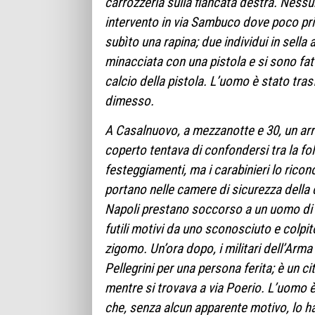
carrozzeria sulla fiancata destra. Nessu
intervento in via Sambuco dove poco pr
subìto una rapina; due individui in sella 
minacciata con una pistola e si sono fatt
calcio della pistola. L’uomo è stato tras
dimesso.
A Casalnuovo, a mezzanotte e 30, un arre
coperto tentava di confondersi tra la foll
festeggiamenti, ma i carabinieri lo rico
portano nelle camere di sicurezza della c
Napoli prestano soccorso a un uomo di 2
futili motivi da uno sconosciuto e colpito
zigomo. Un’ora dopo, i militari dell’Ar
Pellegrini per una persona ferita; è un c
mentre si trovava a via Poerio. L’uomo è
che, senza alcun apparente motivo, lo h