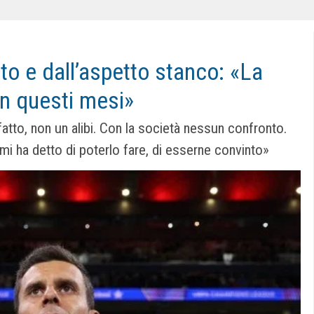
o e dall’aspetto stanco: «La
in questi mesi»
fatto, non un alibi. Con la società nessun confronto.
mi ha detto di poterlo fare, di esserne convinto»