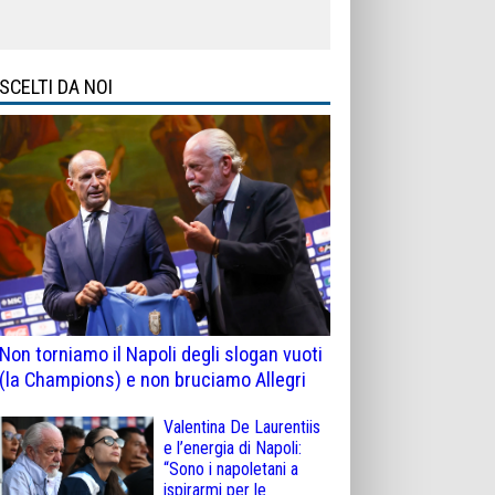
SCELTI DA NOI
Non torniamo il Napoli degli slogan vuoti
(la Champions) e non bruciamo Allegri
Valentina De Laurentiis
e l’energia di Napoli:
“Sono i napoletani a
ispirarmi per le