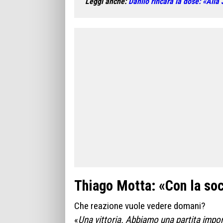
Leggi anche:
Danilo rincara la dose: «Alla
Thiago Motta:
«Con la so
Che reazione vuole vedere domani?
«
Una vittoria. Abbiamo una partita impor