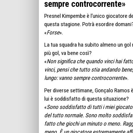
sempre controcorrente»
Presnel Kimpembe è l’unico giocatore d
questa stagione. Potrà esordire domani
«
Forse
».
La tua squadra ha subito almeno un gol ne
più gol, va bene così?
«
Non significa che quando vinci hai fatt
vinci, pensi che tutto stia andando bene
lungo: vanno sempre controcorrente
».
Per diverse settimane, Gonçalo Ramos è s
lui è soddisfatto di questa situazione?
«
Sono soddisfatto di tutti i miei giocator
del tutto normale. Sono molto soddisfa
fatto che giochi un minuto o meno. Ragg
meno. È un giocatore estremamente affi