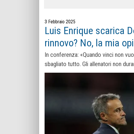
3 Febbraio 2025
Luis Enrique scarica 
rinnovo? No, la mia op
In conferenza: «Quando vinci non vuol 
sbagliato tutto. Gli allenatori non d