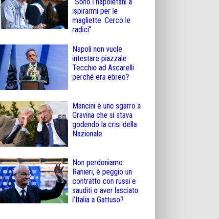
“Sono i napoletani a
ispirarmi per le
magliette. Cerco le
radici”
Napoli non vuole
intestare piazzale
Tecchio ad Ascarelli
perché era ebreo?
Mancini è uno sgarro a
Gravina che si stava
godendo la crisi della
Nazionale
Non perdoniamo
Ranieri, è peggio un
contratto con russi e
sauditi o aver lasciato
l’Italia a Gattuso?