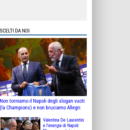
SCELTI DA NOI
Non torniamo il Napoli degli slogan vuoti
(la Champions) e non bruciamo Allegri
Valentina De Laurentiis
e l’energia di Napoli: