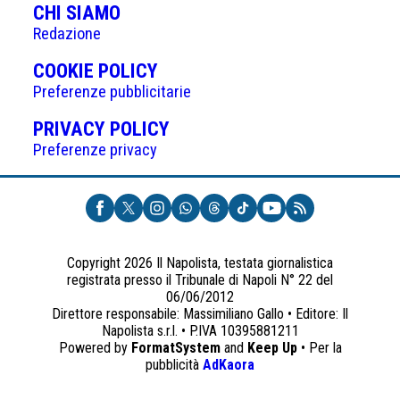
CHI SIAMO
Redazione
(APRE
COOKIE POLICY
IN
Preferenze pubblicitarie
UNA
(APRE
PRIVACY POLICY
NUOVA
IN
Preferenze privacy
SCHEDA)
UNA
NUOVA
SCHEDA)
Copyright 2026 Il Napolista, testata giornalistica
registrata presso il Tribunale di Napoli N° 22 del
06/06/2012
Direttore responsabile: Massimiliano Gallo • Editore: Il
Napolista s.r.l. • P.IVA 10395881211
Powered by
FormatSystem
and
Keep Up
• Per la
(apre
pubblicità
AdKaora
in
una