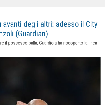
avanti degli altri: adesso il City
nzoli (Guardian)
re il possesso palla, Guardiola ha riscoperto la linea