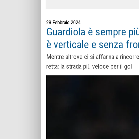
28 Febbraio 2024
Guardiola è sempre più 
è verticale e senza fro
Mentre altrove ci si affanna a rincorre
retta: la strada più veloce per il gol