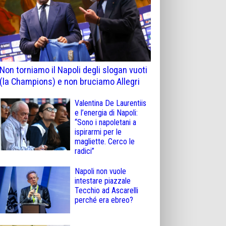
Non torniamo il Napoli degli slogan vuoti
(la Champions) e non bruciamo Allegri
Valentina De Laurentiis
e l’energia di Napoli:
“Sono i napoletani a
ispirarmi per le
magliette. Cerco le
radici”
Napoli non vuole
intestare piazzale
Tecchio ad Ascarelli
perché era ebreo?