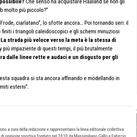
 possibile?
Che senso ha acquistare Haaland se non gli
ub molto più piccolo?”
rode, ciarlatano”, lo sfotte ancora… Poi tornando seri: il
 finiti i triangoli caleidoscopici e gli schemi minuziosi
.
La strada più veloce verso la meta è la stessa di
ty più impaziente di questi tempi, il più brutalmente
a dalle linee rette e audaci e un disgusto per gli
uesta squadra si sta ancora affinando e modellando in
iti esterni”.
 sono a cura della redazione e rappresentano la linea editoriale collettiva
e di opinione sportiva fondato nel 2010 da Massimiliano Gallo e Fabrizio