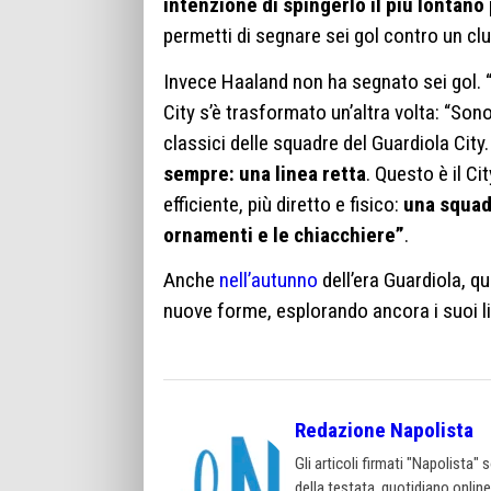
intenzione di spingerlo il più lontano
permetti di segnare sei gol contro un cl
Invece Haaland non ha segnato sei gol. “F
City s’è trasformato un’altra volta: “Sono
classici delle squadre del Guardiola City
sempre: una linea retta
. Questo è il Ci
efficiente, più diretto e fisico:
una squadr
ornamenti e le chiacchiere”
.
Anche
nell’autunno
dell’era Guardiola, q
nuove forme, esplorando ancora i suoi lim
Redazione Napolista
Gli articoli firmati "Napolista"
della testata, quotidiano onlin