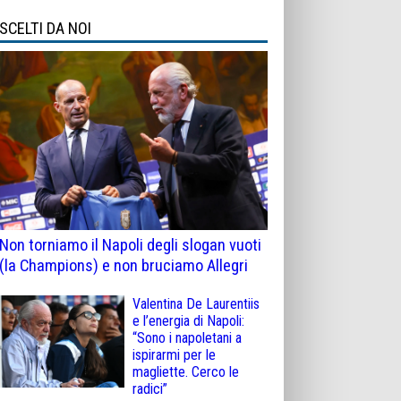
SCELTI DA NOI
Non torniamo il Napoli degli slogan vuoti
(la Champions) e non bruciamo Allegri
Valentina De Laurentiis
e l’energia di Napoli:
“Sono i napoletani a
ispirarmi per le
magliette. Cerco le
radici”