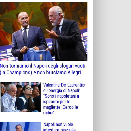
Non torniamo il Napoli degli slogan vuoti
(la Champions) e non bruciamo Allegri
Valentina De Laurentiis
e l’energia di Napoli:
“Sono i napoletani a
ispirarmi per le
magliette. Cerco le
radici”
Napoli non vuole
intestare piazzale