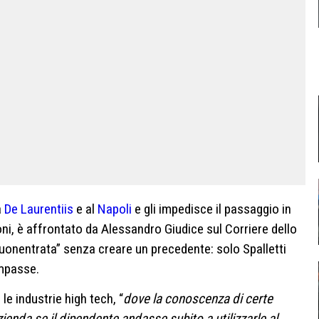
a
De Laurentiis
e al
Napoli
e gli impedisce il passaggio in
ni, è affrontato da Alessandro Giudice sul Corriere dello
uonentrata” senza creare un precedente: solo Spalletti
empasse.
le industrie high tech, “
dove la conoscenza di certe
enda se il dipendente andasse subito a utilizzarle al