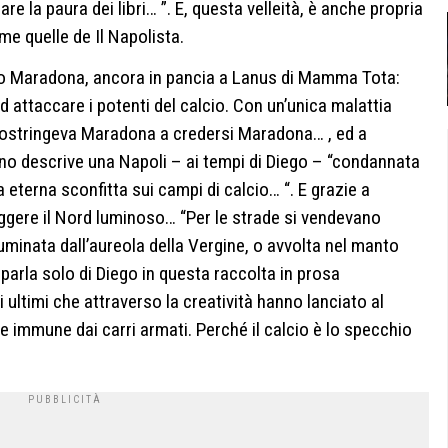
rare la paura dei libri… ”. E, questa velleità, è anche propria
ome quelle de Il Napolista.
o Maradona, ancora in pancia a Lanus di Mamma Tota:
 ad attaccare i potenti del calcio. Con un’unica malattia
costringeva Maradona a credersi Maradona… , ed a
ano descrive una Napoli – ai tempi di Diego – “condannata
a eterna sconfitta sui campi di calcio… “. E grazie a
gere il Nord luminoso… “Per le strade si vendevano
lluminata dall’aureola della Vergine, o avvolta nel manto
parla solo di Diego in questa raccolta in prosa
ultimi che attraverso la creatività hanno lanciato al
 immune dai carri armati. Perché il calcio è lo specchio