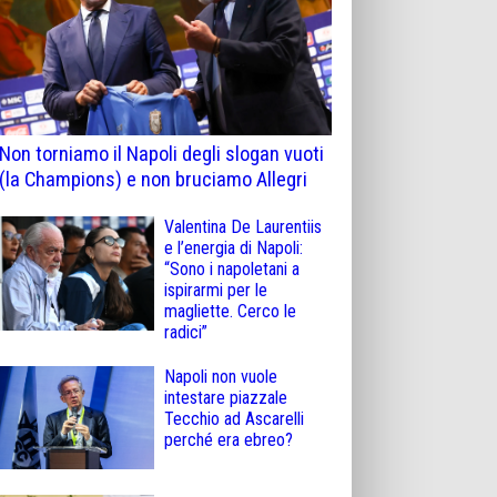
Non torniamo il Napoli degli slogan vuoti
(la Champions) e non bruciamo Allegri
Valentina De Laurentiis
e l’energia di Napoli:
“Sono i napoletani a
ispirarmi per le
magliette. Cerco le
radici”
Napoli non vuole
intestare piazzale
Tecchio ad Ascarelli
perché era ebreo?